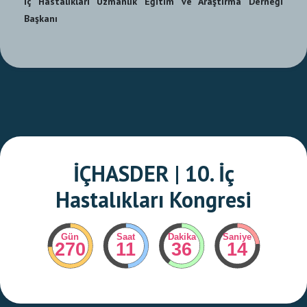
İç Hastalıkları Uzmanlık Eğitim ve Araştırma Derneği
Başkanı
İÇHASDER | 10. İç
Hastalıkları Kongresi
Gün
Saat
Dakika
Saniye
270
11
36
13