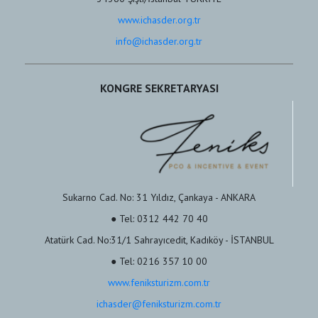
www.ichasder.org.tr
info@ichasder.org.tr
KONGRE SEKRETARYASI
Sukarno Cad. No: 31 Yıldız, Çankaya - ANKARA
● Tel: 0312 442 70 40
Atatürk Cad. No:31/1 Sahrayıcedit, Kadıköy - İSTANBUL
● Tel: 0216 357 10 00
www.feniksturizm.com.tr
ichasder@feniksturizm.com.tr